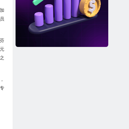
参加
序员
、芬
元
司之
，
司专