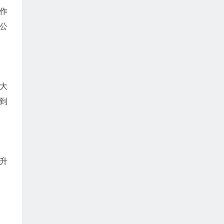
作
公
澳大
达到
提升