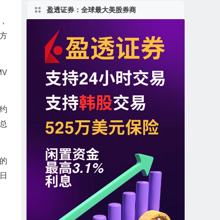
盈透证券：全球最大美股券商
，
方
MV
务约
易总
日的
0日