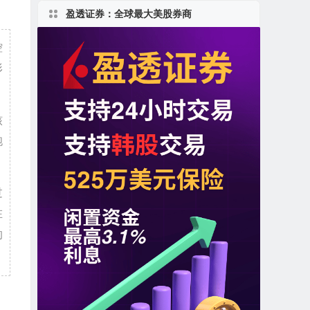
盈透证券：全球最大美股券商
控
形
核
胞
过
在
的