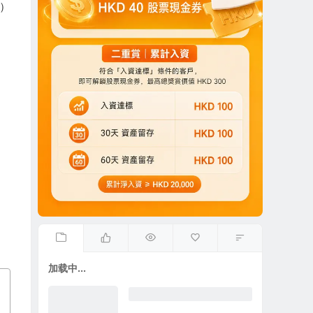
O）
加载中...