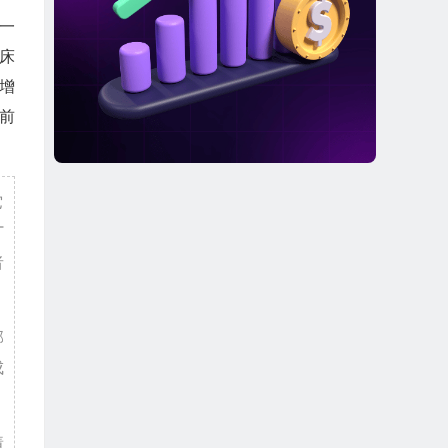
是一
临床
胞增
床前
它
T
者
部
成
着