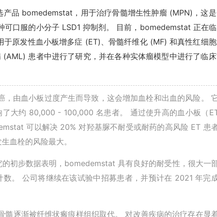
要候选产品 bomedemstat，用于治疗骨髓增生性肿瘤 (MPN)，这
种可口服的小分子 LSD1 抑制剂。 目前，bomedemstat 正在
原发性血小板增多症 (ET)、骨髓纤维化 (MF) 和真性红细
性白血病 (AML) 患者中进行了研究，并在各种实体瘤模型中进行了临
癌，由血小板过度产生而导致，这会增加血栓和出血的风险。 
约 80,000 - 100,000 名患者。 通过使升高的血小板（E
emstat 可以解决 20% 对羟基脲不耐受或耐药的高风险 ET 患
 发生血栓的风险最大。
2 期研究的初步数据表明，bomedemstat 具有良好的耐受性，很大一
。 公司将继续在该试验中招募患者，并预计在 2021 年完
中骨髓逐渐被纤维状瘢痕样组织取代。 对改善疾病的治疗存在显