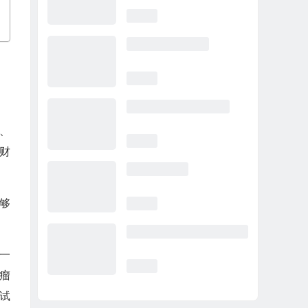
者、
财
能够
是一
瘤
期试