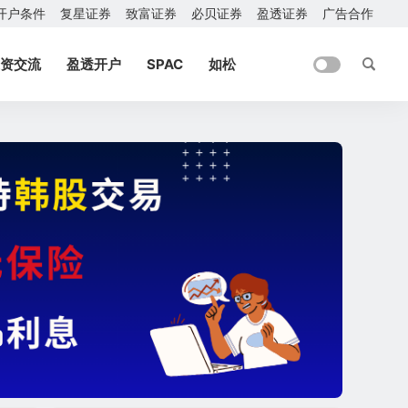
开户条件
复星证券
致富证券
必贝证券
盈透证券
广告合作
资交流
盈透开户
SPAC
如松