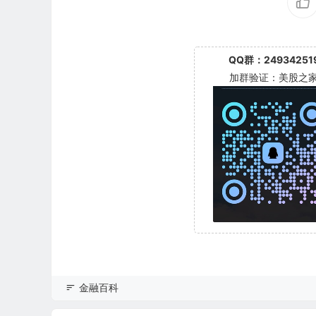
QQ群：24934251
加群验证：美股之
金融百科