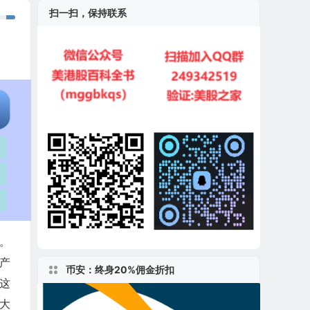
扫一扫，保持联系
右。
产
币安：终身20%佣金折扣
这
大