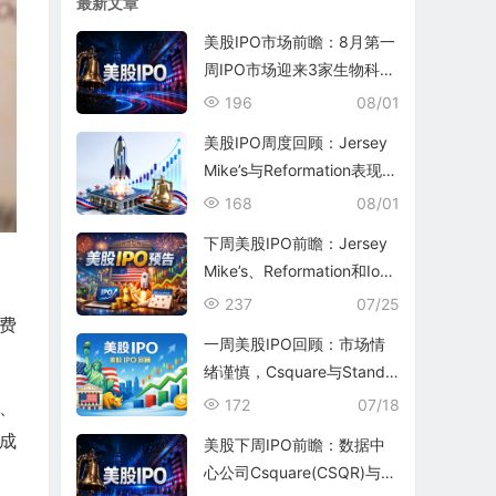
最新文章
美股IPO市场前瞻：8月第一
周IPO市场迎来3家生物科技
公司和1家银行
196
08/01
美股IPO周度回顾：Jersey
Mike’s与Reformation表现平
平
168
08/01
下周美股IPO前瞻：Jersey
Mike’s、Reformation和Ioni
c Digital将为7月收官
237
07/25
费
一周美股IPO回顾：市场情
绪谨慎，Csquare与Standa
rd Nuclear表现均不尽如人
172
07/18
、
意
成
美股下周IPO前瞻：数据中
心公司Csquare(CSQR)与核