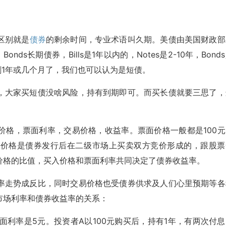
区别就是
债券
的剩余时间，专业术语叫久期。美债由美国财政部
onds长期债券，Bills是1年以内的，Notes是2-10年，Bond
间只剩1年或几个月了，我们也可以认为是短债。
，大家买短债没啥风险，持有到期即可。而买长债就要三思了，
价格，票面利率，交易价格，收益率。票面价格一般都是100元
易价格是债券发行后在二级市场上买卖双方竞价形成的，跟股票
价格的比值，买入价格和票面利率共同决定了债券收益率。
率走势成反比，同时交易价格也受债券供求及人们心里预期等各
市场利率和债券收益率的关系：
面利率是5元。投资者A以100元购买后，持有1年，有两次付息