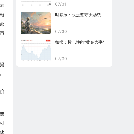
07/31
率
就
时寒冰：永远坚守大趋势
那
07/30
果市
如松：标志性的“黄金大事”
，
07/30
提
。
，
价
要
可
还