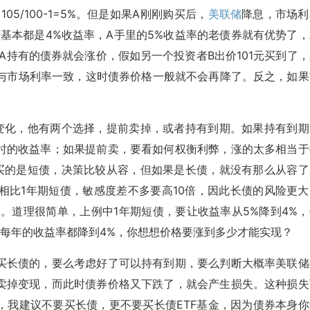
5/100-1=5%。但是如果A刚刚购买后，
美联储
降息，市场利
基本都是4%收益率，A手里的5%收益率的老债券就有优势了，
A持有的债券就会涨价，假如另一个投资者B出价101元买到了，
不多4%，与市场利率一致，这时债券价格一般就不会再降了。反之，如
变化，他有两个选择，提前卖掉，或者持有到期。如果持有到期
时的收益率；如果提前卖，要看如何权衡利弊，涨的太多相当于
买的是短债，决策比较从容，但如果是长债，就没有那么从容了
相比1年期短债，敏感度差不多要高10倍，因此长债的风险更大
。道理很简单，上例中1年期短债，要让收益率从5%降到4%，
0年每年的收益率都降到4%，你想想价格要涨到多少才能实现？
买长债的，要么考虑好了可以持有到期，要么判断大概率美联储
卖掉变现，而此时债券价格又下跌了，就会产生损失。这种损失
，我建议不要买长债，更不要买长债ETF基金，因为债券本身你