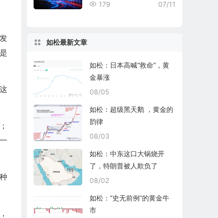
燃料公司Standard Nuclear
179
07/11
(STDN)即将上市
发
如松最新文章
s是
如松：日本高喊“救命”，黄
金暴涨
这
08/05
如松：超级黑天鹅 ，黄金的
韵律
；
08/03
一
如松：中东这口大锅烧开
了，特朗普被人欺负了
种
08/02
如松：“史无前例”的黄金牛
市
，