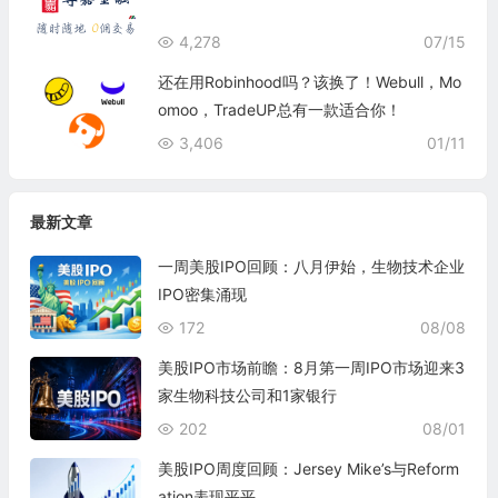
4,278
07/15
还在用Robinhood吗？该换了！Webull，Mo
omoo，TradeUP总有一款适合你！
3,406
01/11
最新文章
一周美股IPO回顾：八月伊始，生物技术企业
IPO密集涌现
172
08/08
美股IPO市场前瞻：8月第一周IPO市场迎来3
家生物科技公司和1家银行
202
08/01
美股IPO周度回顾：Jersey Mike’s与Reform
ation表现平平