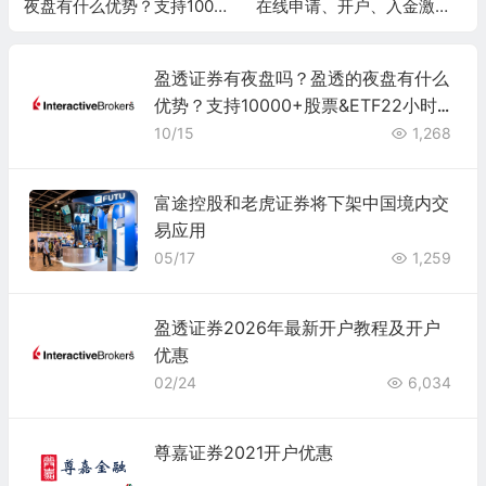
夜盘有什么优势？支持1000
在线申请、开户、入金激活
0+股票&ETF22小时交易！
及使用指南
盈透证券有夜盘吗？盈透的夜盘有什么
优势？支持10000+股票&ETF22小时交
易！
10/15
1,268
富途控股和老虎证券将下架中国境内交
易应用
05/17
1,259
盈透证券2026年最新开户教程及开户
优惠
02/24
6,034
尊嘉证券2021开户优惠