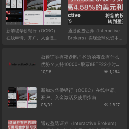
新加坡华侨银行（OCBC）
通过盈透证券（Interactive
在线申请、开户、入金激活
Brokers）实现全球化资本
及使用指南
布局：投资美国国债探析
盈透证券有夜盘吗？盈透的夜盘有什么
优势？支持10000+股票&ETF22小时交
易！
10/15
1,264
新加坡华侨银行（OCBC）在线申请、
开户、入金激活及使用指南
06/02
1,827
通过盈透证券（Interactive Brokers）