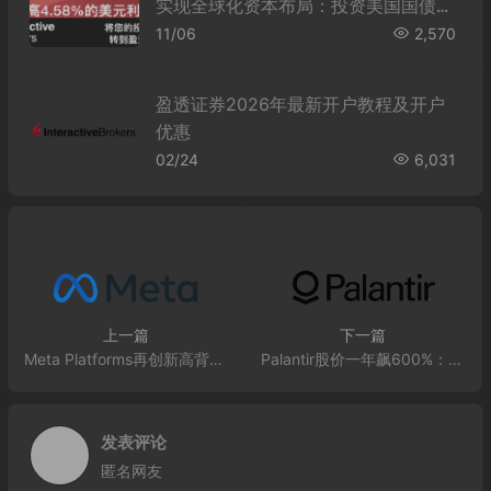
实现全球化资本布局：投资美国国债探
析
11/06
2,570
盈透证券2026年最新开户教程及开户
优惠
02/24
6,031
上一篇
下一篇
Meta Platforms再创新高背后：是全球扩张红利，还是反垄断阴影前的最后狂欢？
Palantir股价一年飙600%：AI订单爆发背后的增长密码
发表评论
匿名网友