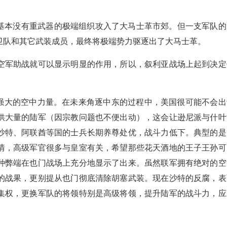
让基本没有重武器的极端组织攻入了大马士革市郊。但一支军队的
卫队和其它武装成员，最终将极端势力驱逐出了大马士革。
空军助战就可以显示明显的作用，所以，叙利亚战场上起到决定
强大的空中力量。在未来角逐中东的过程中，美国很可能不会出
供大量的陆军（因宗教问题也不便出动），这会让逊尼派与什叶
沙特、阿联酋等国的士兵长期养尊处优，战斗力低下。典型的是
情，高级军官很多与皇室有关，希望那些花天酒地的王子王孙可
种弊端在也门战场上充分地显示了出来。虽然联军拥有绝对的空
的战果，更别提从也门彻底清除胡塞武装。现在沙特的反腐，表
集权，更换军队的将领特别是高级将领，提升陆军的战斗力，应