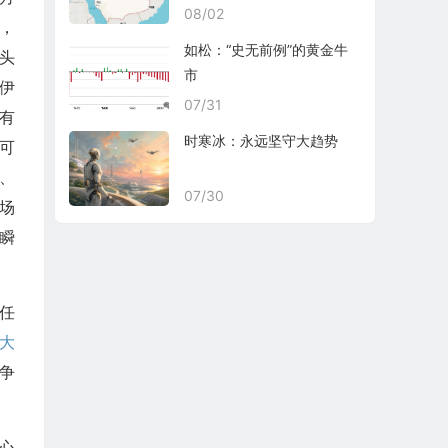
08/02
，
如松：“史无前例”的黄金牛
头
市
伊
07/31
有
时寒冰：永远坚守大趋势
可
特、
07/30
场
瞬
任
大
争
心