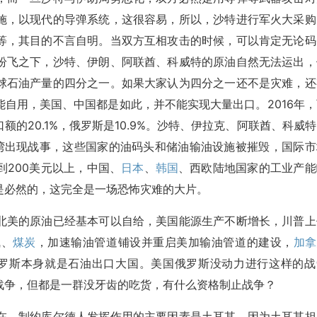
施，以现代的导弹系统，这很容易，所以，沙特进行军火大采购
等，其目的不言自明。当双方互相攻击的时候，可以肯定无论码
纷飞之下，沙特、伊朗、阿联酋、科威特的原油自然无法运出，
球石油产量的四分之一。如果大家认为四分之一还不是灾难，还
自用，美国、中国都是如此，并不能实现大量出口。2016年，
的20.1%，俄罗斯是10.9%。沙特、伊拉克、阿联酋、科威
斯湾出现战事，这些国家的油码头和储油输油设施被摧毁，国际市
200美元以上，中国、
日本
、
韩国
、西欧陆地国家的工业产能
是必然的，这完全是一场恐怖灾难的大片。
北美的原油已经基本可以自给，美国能源生产不断增长，川普上
气、
煤炭
，加速输油管道铺设并重启美加输油管道的建设，
加拿
而俄罗斯本身就是石油出口大国。美国俄罗斯没动力进行这样的战
战争，但都是一群没牙齿的吃货，有什么资格制止战争？
在，制约库尔德人发挥作用的主要因素是土耳其，因为土耳其担