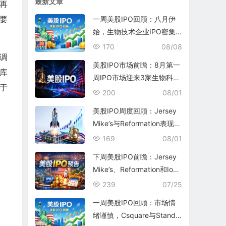
最新文章
再
要
一周美股IPO回顾：八月伊
始，生物技术企业IPO密集
涌现
170
08/08
调
美股IPO市场前瞻：8月第一
库
周IPO市场迎来3家生物科技
于
公司和1家银行
200
08/01
美股IPO周度回顾：Jersey
Mike’s与Reformation表现平
平
169
08/01
下周美股IPO前瞻：Jersey
Mike’s、Reformation和Ioni
c Digital将为7月收官
239
07/25
一周美股IPO回顾：市场情
绪谨慎，Csquare与Standa