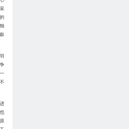
采
的
独
叙
羽
争
一
不
靠进
也
原