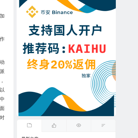
加
作
动
派
，
以
中
面
对