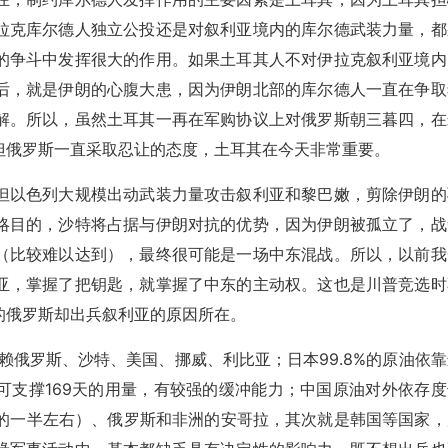
拉克库尔德人独立公投还是对叙利亚境内的库尔德武装力量，都
的争斗中发挥很大的作用。如果土耳其人不对伊拉克叙利亚境内
后，就是伊朗的心腹大患，因为伊朗北部的库尔德人一直在争取
解。所以，虽然土耳其一再在军购协议上对俄罗斯朝三暮四，在
但俄罗斯一直采取忍让的态度，土耳其在今天非常重要。
但以色列大规模出动武装力量攻击叙利亚和黎巴嫩，剪除伊朗的
略目的，沙特将占据与伊朗对抗的优势，因为伊朗被孤立了，战
（比较难以达到），最终很可能是一场中东混战。所以，以前我
亚，掌握了把钥匙，就掌握了中东的主动权。这也是川普竞选时
的俄罗斯却出兵叙利亚的原因所在。
依赖俄罗斯、沙特、美国、挪威、利比亚；日本99.8%的原油依
可支撑169天的用量，有较强的缓冲能力；中国原油对外依存度
口的一半左右）、俄罗斯和非洲的安哥拉，其次就是韩国等国家，