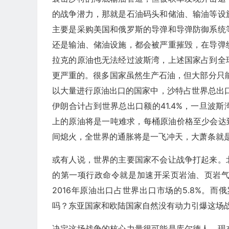
的战争潜力，那就是石油码头和储油、输油等设
主要是采购美国和俄罗斯的导弹和导弹防御系统
还是输油、储油设施，都会被严重摧毁，在导弹
拉克的原油也无法经过波斯湾，上述国家占到全
更严重的。很多国家虽然生产石油，但大部分只能
以大量进行原油出口的国家中，沙特占世界总出口额
伊朗合计占到世界总出口额的41.4%，一旦波
上的原油将是一吨难求，每桶原油价格至少会达到
间熄火，全世界的通胀将是一飞冲天，大萧条就
或有人说，世界的主要国家不会让战争打起来。
的第一项行政命令就是加速开采页岩油、页岩
2016年原油出口占世界出口市场的5.8%。
吗？东亚国家和欧陆国家自然没有动力引爆这场
决定这场战争的核心力量很可能是库尔德人，现