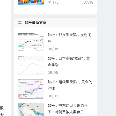
rd Nuclear表现均不尽如人
175
07/18
意
如松最新文章
如松：那只黑天鹅，展翅飞
翔
08/08
如松：日本高喊“救命”，黄
金暴涨
08/05
如松：超级黑天鹅 ，黄金的
韵律
08/03
如松：中东这口大锅烧开
欲
了，特朗普被人欺负了
方