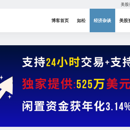
美股
博客首页
如松
经济杂谈
美股