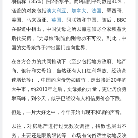
项指标（35%）的2倍水平。而9国的平均数是40%，
涵盖的对象包括
澳大利亚
、
加拿大
、
法国
、墨西哥、
美国、马来西亚、
英国
、阿联酋和中国。随后，BBC
在报道中指出，中国父母之所以愿意倾尽全家积蓄为
后代买房，“丈母娘”制造的刚需功不可没。到此，中
国的丈母娘终于冲出国门走向世界。
在各方合力的共同推动下（至少包括地方政府、地产
商、银行和丈母娘，当然还有人口红利释放、经济高
速增长等），中国的房价势如破竹，走出接近20年的
大牛市，约2013年之后，丈母娘的力量，更让房价勇
攀高峰，到今天，似乎已经没有人相信房价会下跌。
但是，一片大好之中，今年开始出现不和谐的声音。
以往，对房地产进行过无数次调控，招数也层出不
穷，主要还是限购限贷等，市场有句俗话生动地反映