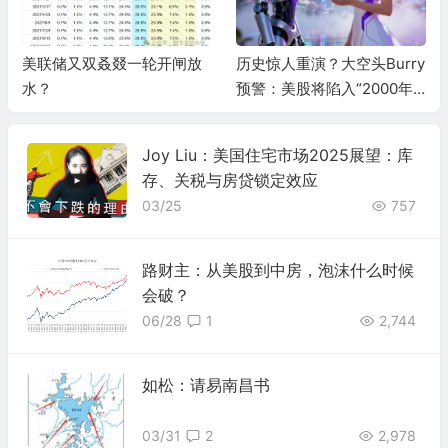
美联储又双叒叕一轮开闸放
历史惊人重演？大空头Burry
水？
预警：美股将陷入“2000年
式熊市”，AI泡沫两年内破灭
Joy Liu：美国住宅市场2025展望：库
存、关税与房贷锁定效应
03/25
757
路财主：从美股到中房，泡沫什么时候
会破？
06/28
1
2,744
如松：请易南昌书
03/31
2
2,978