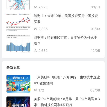
2,978
03/31
路财主：未来10年，美国投资买房中国投资
买股
2,395
01/03
路财主：印钞650万亿，日本物价为什么不
涨？
2,682
12/05
最新文章
一周美股IPO回顾：八月伊始，生物技术企业
IPO密集涌现
172
08/08
美股IPO市场前瞻：8月第一周IPO市场迎来3
家生物科技公司和1家银行