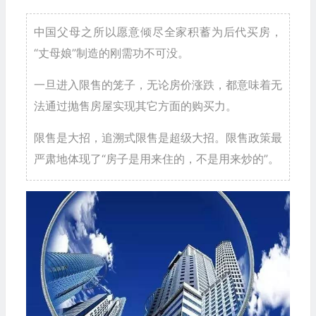
中国父母之所以愿意倾尽全家积蓄为后代买房，
“丈母娘”制造的刚需功不可没。
一旦进入限售的笼子，无论房价涨跌，都意味着无
法通过抛售房屋实现其它方面的购买力。
限售是大招，追溯式限售是超级大招。限售政策最
严肃地体现了“房子是用来住的，不是用来炒的”。