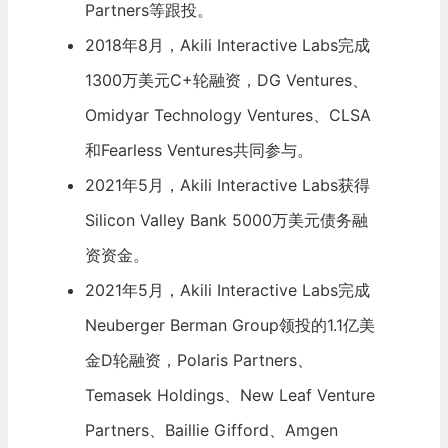
Partners等跟投。
2018年8月，Akili Interactive Labs完成
1300万美元C+轮融资，DG Ventures、
Omidyar Technology Ventures、CLSA
和Fearless Ventures共同参与。
2021年5月，Akili Interactive Labs获得
Silicon Valley Bank
5000万美元债务融
资资金。
2021年5月，Akili Interactive Labs完成
Neuberger Berman Group领投的1.1亿美
金D轮融资，Polaris Partners、
Temasek Holdings
、New Leaf Venture
Partners、Baillie Gifford、Amgen