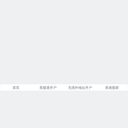
首页
美股港开户
无境外地址开户
美港股群