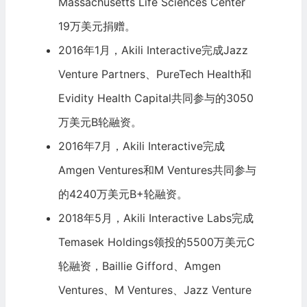
Massachusetts Life Sciences Center
19万美元捐赠。
2016年1月，Akili Interactive完成Jazz
Venture Partners、PureTech Health和
Evidity Health Capital共同参与的3050
万美元B轮融资。
2016年7月，Akili Interactive完成
Amgen Ventures和
M Ventures
共同参与
的4240万美元B+轮融资。
2018年5月，Akili Interactive Labs完成
Temasek Holdings
领投的5500万美元C
轮融资，
Baillie Gifford
、Amgen
Ventures、M Ventures、Jazz Venture