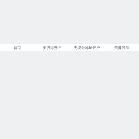
首页
美股港开户
无境外地址开户
美港股群
站点导航