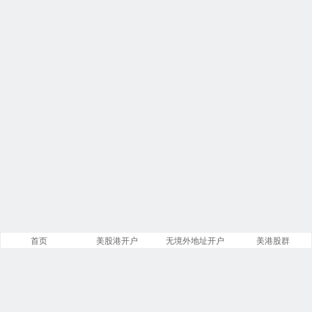
首页
美股港开户
无境外地址开户
美港股群