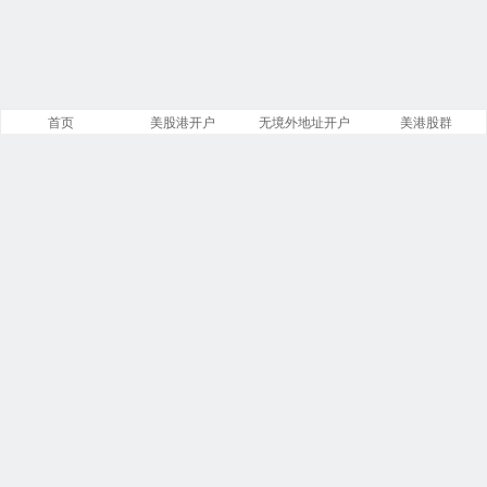
首页
美股港开户
无境外地址开户
美港股群
站点导航
盈透证券开户
美股开户门槛
港股开户指引
必贝免佣开户
复星证券开户
腾达证券开户