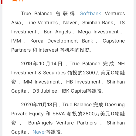
True Balance 曾获得
Softbank
Ventures
Asia、Line Ventures、Naver、Shinhan Bank、TS
Investment、Bon Angels、Mega Investment、
IMM、Korea Development Bank、Capstone
Partners 和 Intervest 等机构的投资。
2019年10月14日，True Balance 完成 NH
Investment & Securities 领投的2300万美元C轮融
资，IMM Investment、HB Investment、Shinhan
Capital、D3 Jubilee、IBK Capital等跟投。
2020年11月18日，True Balance 完成 Daesung
Private Equity 和 SBVA 领投的2800万美元D轮融
资， BonAngels Venture Partners 、Shinhan
Capital、
Naver
等跟投。