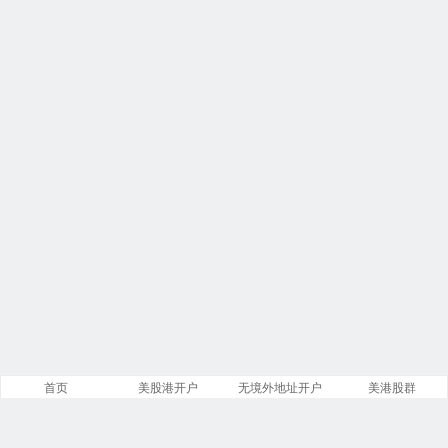
首页
美股港开户
无境外地址开户
美港股群