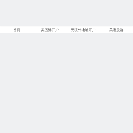
首页
美股港开户
无境外地址开户
美港股群
站点导航
盈透证券开户
美股开户门槛
港股开户指引
必贝免佣开户
复星证券开户
腾达证券开户