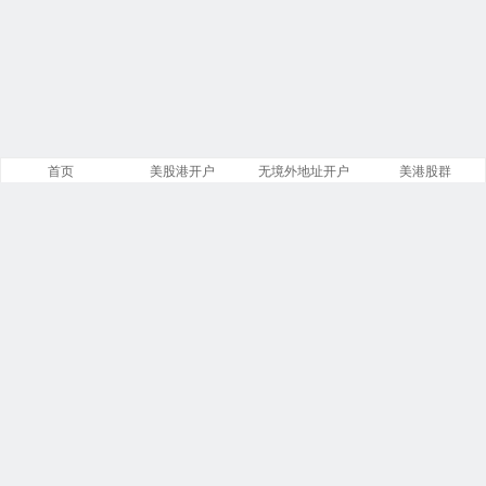
首页
美股港开户
无境外地址开户
美港股群
站点导航