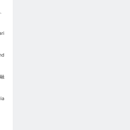
s、
ri
nd
务融
ia