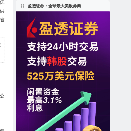
 亿
盈透证券：全球最大美股券商
提供
级省
取
公
存储