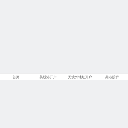
首页
美股港开户
无境外地址开户
美港股群