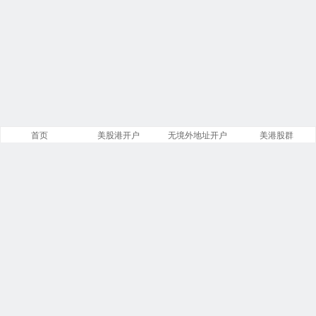
首页
美股港开户
无境外地址开户
美港股群