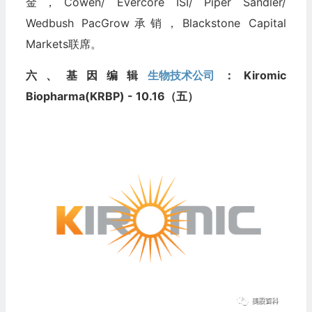
金，Cowen/ Evercore ISI/ Piper Sandler/
Wedbush PacGrow承销，Blackstone Capital
Markets联席。
六、基因编辑
生物技术公司
：Kiromic
Biopharma(KRBP) - 10.16（五）