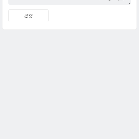
提交
综合信息
美股券商对比
0门槛券商
免费办美国卡
美股开户优惠
购买比特币
必贝证券开户