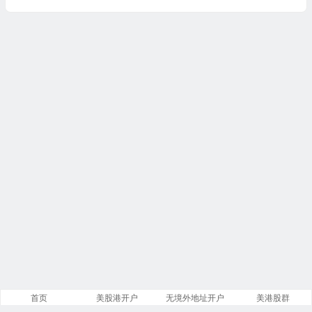
首页
美股港开户
无境外地址开户
美港股群