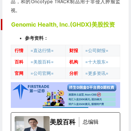
品，和的Oncotype TRACK制品用于非侵入肿瘤监
视。
Genomic Health, Inc.(GHDX)美股投资
参考资料：
行情
=直达行情=
财报
=公司财报=
百科
=美股百科=
机构
=十大股东=
官网
=公司官网=
分析
=更多资讯=
美股百科
总编辑