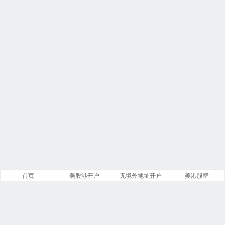
首页
美股港开户
无境外地址开户
美港股群