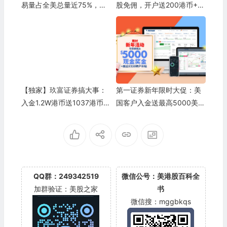
易量占全美总量近75%，你
股免佣，开户送200港币+10
还不了解什么是场外股票交
00港币股票
易吗？
【独家】玖富证券搞大事：
第一证券新年限时大促：美
入金1.2W港币送1037港币 +
国客户入金送最高5000美元
90天免佣
现金+250美元转户补贴
QQ群：249342519
微信公号：美港股百科全
加群验证：美股之家
书
微信搜：mggbkqs