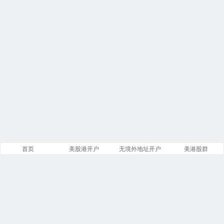
首页
美股港开户
无境外地址开户
美港股群