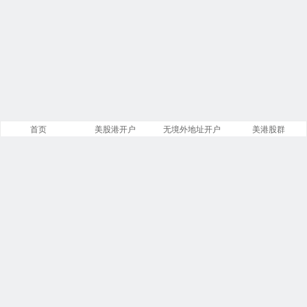
首页
美股港开户
无境外地址开户
美港股群