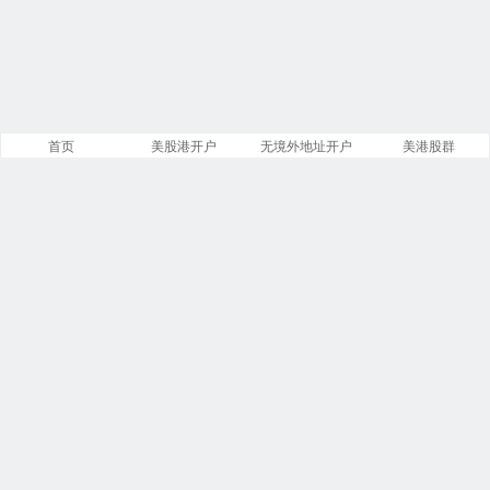
首页
美股港开户
无境外地址开户
美港股群
站点导航
盈透证券开户
第一证券开户
美股开户门槛