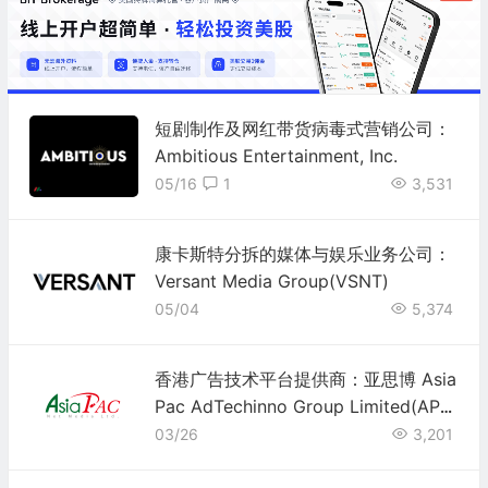
短剧制作及网红带货病毒式营销公司：
Ambitious Entertainment, Inc.
05/16
1
3,531
康卡斯特分拆的媒体与娱乐业务公司：
Versant Media Group(VSNT)
05/04
5,374
香港广告技术平台提供商：亚思博 Asia
Pac AdTechinno Group Limited(APA
T)
03/26
3,201