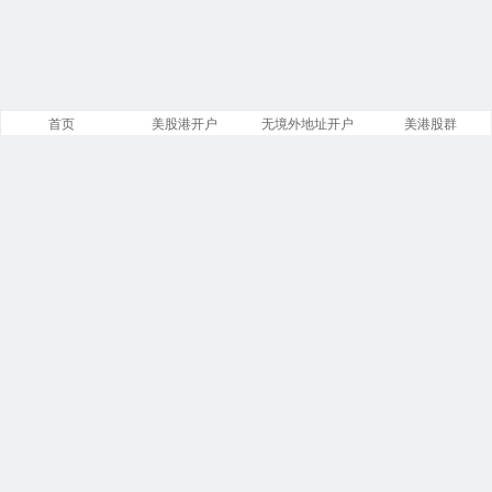
首页
美股港开户
无境外地址开户
美港股群
站点导航
盈透证券开户
第一证券开户
美股开户门槛
复星证券开户
致富证券开户
腾达证券开户