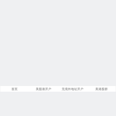
首页
美股港开户
无境外地址开户
美港股群