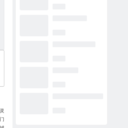
过灵
门
区域