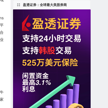
盈透证券：全球最大美股券商
ms
度平
牌合
应业
奶牛
一家