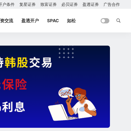
开户条件
复星证券
致富证券
必贝证券
盈透证券
广告合作
资交流
盈透开户
SPAC
如松