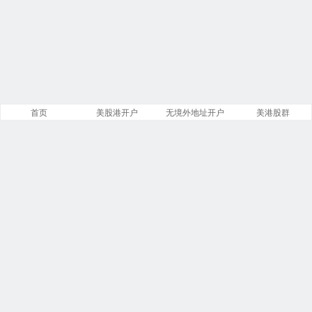
首页
美股港开户
无境外地址开户
美港股群
站点导航