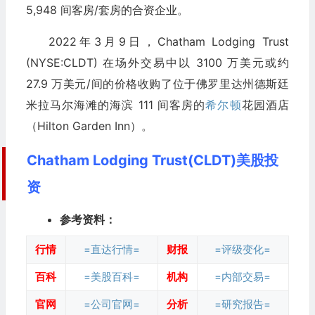
5,948 间客房/套房的合资企业。
2022年3月9日，Chatham Lodging Trust
(NYSE:CLDT) 在场外交易中以 3100 万美元或约
27.9 万美元/间的价格收购了位于佛罗里达州德斯廷
米拉马尔海滩的海滨 111 间客房的
希尔顿
花园酒店
（Hilton Garden Inn）。
Chatham Lodging Trust(CLDT)美股投
资
参考资料：
行情
=直达行情=
财报
=评级变化=
百科
=美股百科=
机构
=内部交易=
官网
=公司官网=
分析
=研究报告=