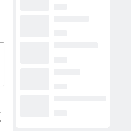
误。
因。