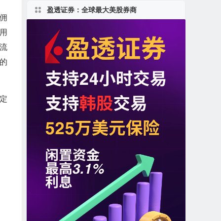
盈透证券：全球最大美股券商
佣
使用
流
 的
制定