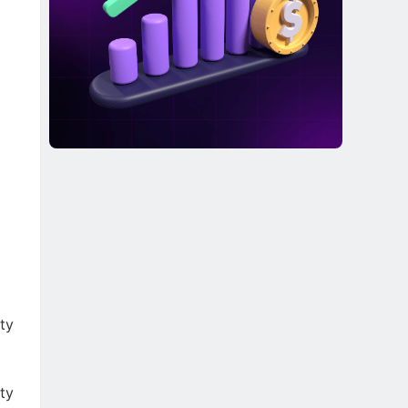
ty
ty