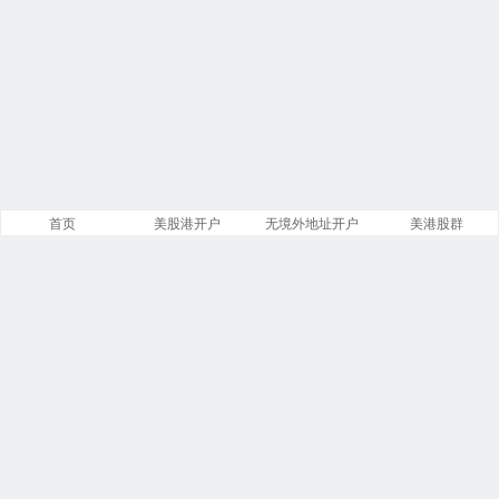
首页
美股港开户
无境外地址开户
美港股群