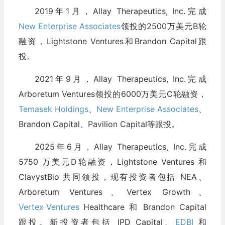
2019年1月，Allay Therapeutics, Inc.完成
New Enterprise Associates
领投的2500万美元B轮
融资，Lightstone Ventures和Brandon Capital跟
投。
2021年9月，Allay Therapeutics, Inc.完成
Arboretum Ventures领投的6000万美元C轮融资，
Temasek Holdings
、
New Enterprise Associates
、
Brandon Capital、Pavilion Capital等跟投。
2025年6月，Allay Therapeutics, Inc.完成
5750 万美元D轮融资，Lightstone Ventures 和
ClavystBio 共同领投，现有投资者包括 NEA、
Arboretum Ventures、Vertex Growth、
Vertex Ventures
Healthcare 和 Brandon Capital
跟投。新投资者包括 IPD Capital、
EDBI
和