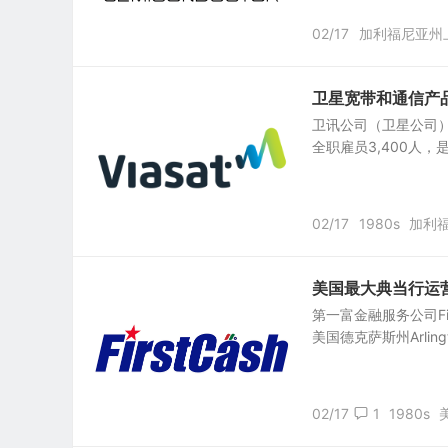
02/17
加利福尼亚州
卫星宽带和通信产品及服
卫讯公司（卫星公司）Via
全职雇员3,400人，
02/17
1980s
加利
美国最大典当行运营商：Fi
第一富金融服务公司First 
美国德克萨斯州Arling
02/17
1
1980s