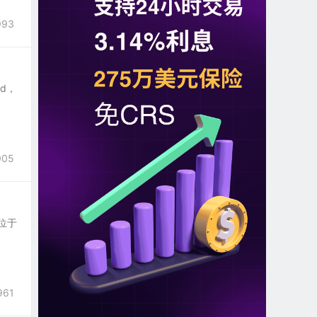
993
ad，
005
部位于
961