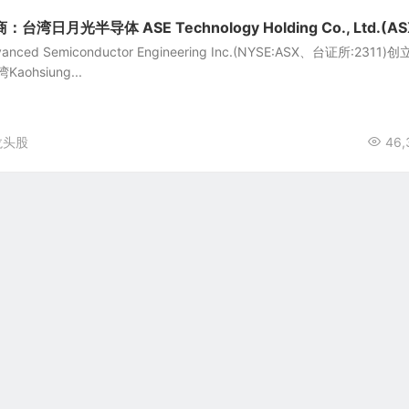
湾日月光半导体 ASE Technology Holding Co., Ltd.(AS
d Semiconductor Engineering Inc.(NYSE:ASX、台证所:2311)
ohsiung...
龙头股
46,