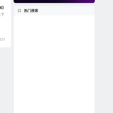
X)
热门搜索
创立于
美股软件公司
1970s
美股中概股（中国ADR）
美股医疗设备公司
上市首日跌破发行价
321
美股生物制药公司
美股区块链概念股
2010s
1980s
美股退市公司
1960s
1950s
美股石油天然气公司
新股IPO上市
美股REIT公司
纽约州上市公司
特殊目的收购公司合并上市
得克萨斯州上市公司
2000s
日本在美上市公司
加利福尼亚州上市公司
美股银行股
2020s
美股生物科技公司