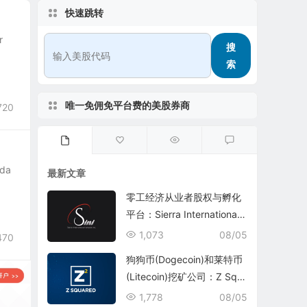
快速跳转
r
搜
索
唯一免佣免平台费的美股券商
720
da
最新文章
零工经济从业者股权与孵化
平台：Sierra International
Network Inc.(SINI)
1,073
08/05
470
狗狗币(Dogecoin)和莱特币
(Litecoin)挖矿公司：Z Squ
ared Inc.(ZSQR)
1,778
08/05