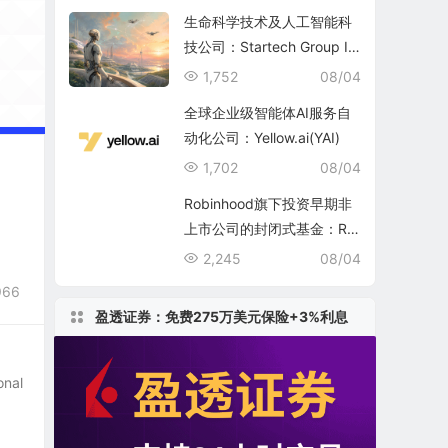
生命科学技术及人工智能科
技公司：Startech Group In
c.
1,752
08/04
全球企业级智能体AI服务自
动化公司：Yellow.ai(YAI)
1,702
08/04
Robinhood旗下投资早期非
上市公司的封闭式基金：Ro
binhood Ventures Fund II
2,245
08/04
(RVII)
966
盈透证券：免费275万美元保险+3%利息
nal