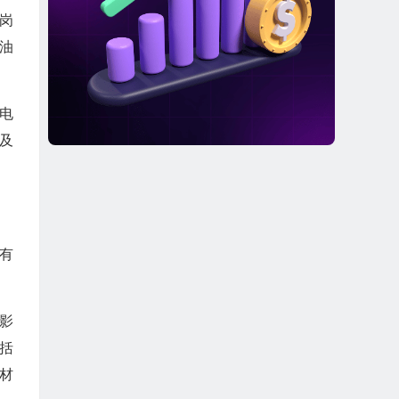
岗
油
电
及
拥有
售影
包括
材