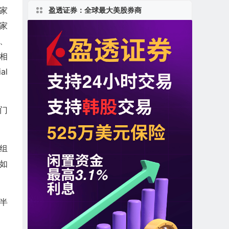
一家
盈透证券：全球最大美股券商
家
、
相
al
部门
组
如
半