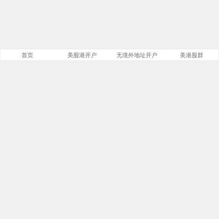
首页
美股港开户
无境外地址开户
美港股群
站点导航
盈透证券开户
美股开户门槛
港股开户指引
必贝免佣开户
复星证券开户
腾达证券开户