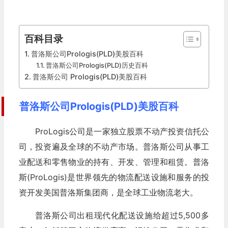
百科目录
普洛斯公司Prologis(PLD)美股百科
普洛斯公司Prologis(PLD)历史百科
普洛斯公司 Prologis(PLD)美股百科
普洛斯公司Prologis(PLD)美股百科
ProLogis公司是一家独立股票不动产投资信托公
司，投资遍及全球的不动产市场。普洛斯公司从事工
业配送和零售物业的持有、开发、管理和租赁。普洛
斯(ProLogis)是世界领先的物流配送设施和服务的投
资开发美国普洛斯集团商，是全球工业物流老大。
普洛斯公司出租现代化配送设施给超过5,500多