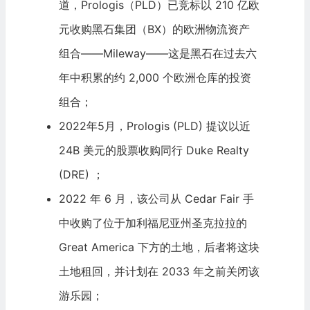
道，Prologis（PLD）已竞标以 210 亿欧
元收购
黑石集团
（BX）的欧洲物流资产
组合——Mileway——这是黑石在过去六
年中积累的约 2,000 个欧洲仓库的投资
组合；
2022年5月，Prologis (PLD) 提议以近
24B 美元的股票收购同行
Duke Realty
(DRE) ；
2022 年 6 月，该公司从 Cedar Fair 手
中收购了位于加利福尼亚州圣克拉拉的
Great America 下方的土地，后者将这块
土地租回，并计划在 2033 年之前关闭该
游乐园；