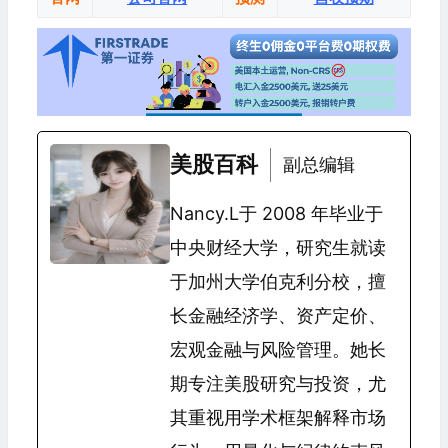
美股百科
副总编辑
Nancy.L于 2008 年毕业于
中央财经大学，研究生就读
于加州大学伯克利分校，擅
长金融经济学、资产定价、
宏观金融与风险管理。她长
期专注美股研究与投资，尤
其重视用学术框架解释市场