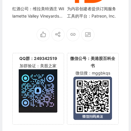
红酒公司：维拉美特酒庄 Wil
为内容创建者提供订阅服务
lamette Valley Vineyards
工具的平台：Patreon, Inc.
(WVVI)
QQ群：249342519
微信公号：美港股百科全
加群验证：美股之家
书
微信搜：mggbkqs