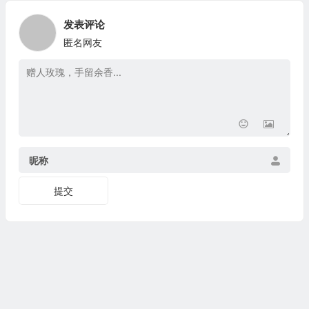
发表评论
匿名网友
昵称