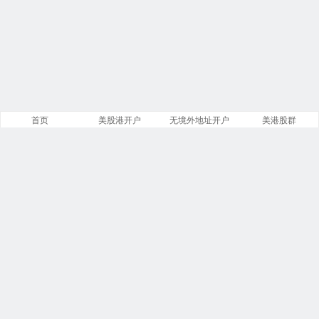
首页
美股港开户
无境外地址开户
美港股群
网站概况