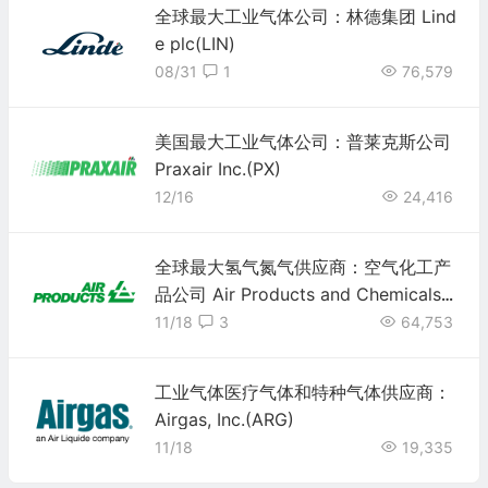
全球最大工业气体公司：林德集团 Lind
e plc(LIN)
08/31
1
76,579
美国最大工业气体公司：普莱克斯公司
Praxair Inc.(PX)
12/16
24,416
全球最大氢气氮气供应商：空气化工产
品公司 Air Products and Chemicals
(APD)
11/18
3
64,753
工业气体医疗气体和特种气体供应商：
Airgas, Inc.(ARG)
11/18
19,335