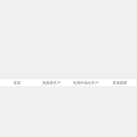
首页
美股港开户
无境外地址开户
美港股群