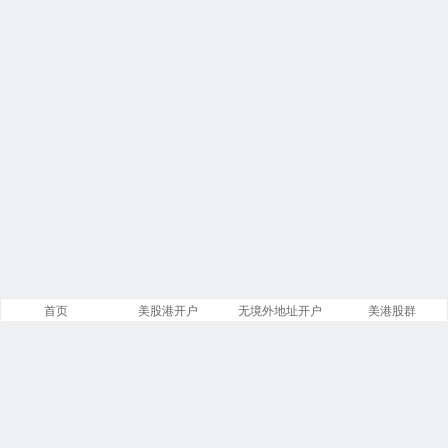
首页
美股港开户
无境外地址开户
美港股群