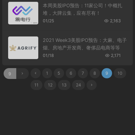
本周美股IPO预告：11家公司！中概扎
堆，大牌云集，应有尽有！
01/25
2,163
2021 Week3美股IPO预告：大麻、电子
烟、房地产开发商、奢侈品电商等等
01/18
2,171
1
5
6
7
8
9
10
11
12
13
24