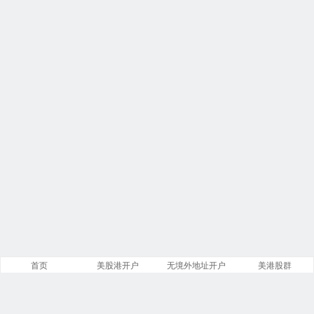
首页
美股港开户
无境外地址开户
美港股群