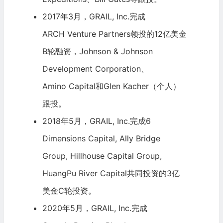
2017年3月，GRAIL, Inc.完成
ARCH Venture Partners
领投的12亿美金
B轮融资，
Johnson & Johnson
Development Corporation、
Amino Capital
和Glen Kacher（个人）
跟投。
2018年5月，GRAIL, Inc.完成6
Dimensions Capital, Ally Bridge
Group,
Hillhouse Capital
Group,
HuangPu River Capital共同投资的3亿
美金C轮投资。
2020年5月，GRAIL, Inc.完成