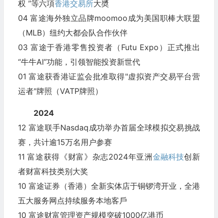
权 ”等六項
香港交易所
大奬
04 富途海外独立品牌moomoo成为美国职棒大联盟
（MLB）纽约大都会队合作伙伴
03 富途于香港零售投资者（Futu Expo）正式推出
“牛牛AI”功能，引领智能投资新世代
01 富途获香港证监会批准取得"虚拟资产交易平台营
运者"牌照（VATP牌照）
2024
12 富途联手Nasdaq成功举办首届全球模拟交易挑战
赛，共计逾15万名用户参赛
11 富途获得《财富》杂志2024年亚洲
金融科技
创新
者财富科技类别大奖
10 富途证券（香港）全新实体店于铜锣湾开业，全港
五大服务网点持续服务本地客戶
10 富途财富管理资产规模突破1000亿港币