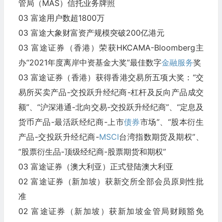
管局（MAS）信托业务牌照
03 富途用户数超1800万
03 富途大象财富资产规模突破200亿港元
03 富途证券（香港）荣获HKCAMA-Bloomberg主
办“2021年度离岸中资基金大奖”最佳数字
金融服务
奖
03 富途证券（香港）获得香港交易所五项大奖：“交
易所买卖产品-交投跃升经纪商-杠杆及反向产品成交
额”、“沪深港通-北向交易-交投跃升经纪商”、“定息及
货币产品-最活跃经纪商-上市
债券
市场”、“股本衍生
产品-交投跃升经纪商-
MSCI
台湾指数期货及期权”、
“股票衍生品-顶级经纪商-股票期货和期权”
03 富途证券（澳大利亚）正式登陆澳大利亚
02 富途证券（新加坡）获新交所全部会员原则性批
准
02 富途证券（新加坡）获新加坡金管局财顾豁免