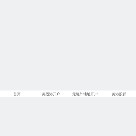
首页
美股港开户
无境外地址开户
美港股群