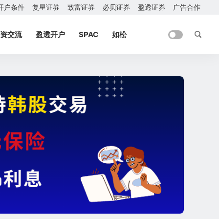
开户条件
复星证券
致富证券
必贝证券
盈透证券
广告合作
资交流
盈透开户
SPAC
如松