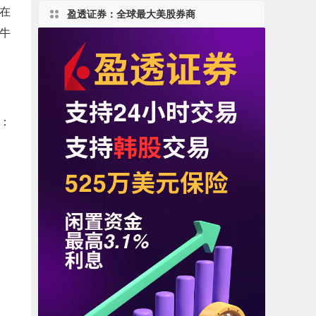
供在
盈透证券：全球最大美股券商
牛
：