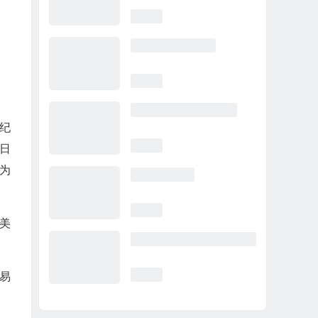
经纪
 日
名为
美
交易