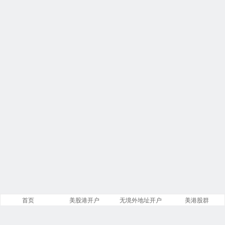
首页
美股港开户
无境外地址开户
美港股群