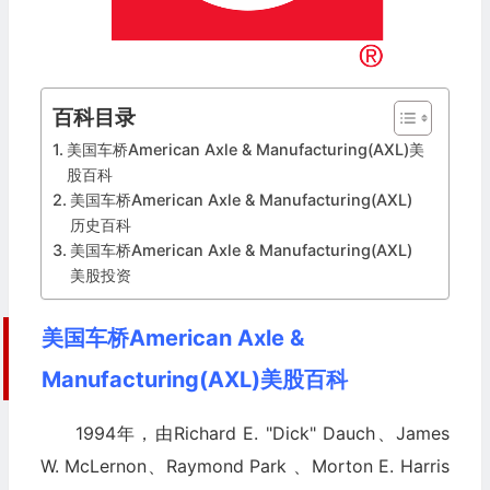
百科目录
美国车桥American Axle & Manufacturing(AXL)美
股百科
美国车桥American Axle & Manufacturing(AXL)
历史百科
美国车桥American Axle & Manufacturing(AXL)
美股投资
美国车桥American Axle &
Manufacturing(AXL)美股百科
1994年，由Richard E. "Dick" Dauch、James
W. McLernon、Raymond Park 、Morton E. Harris