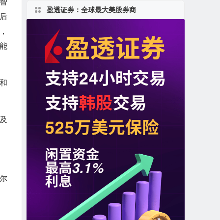
工智
盈透证券：全球最大美股券商
，后
，
其能
）和
习及
尔