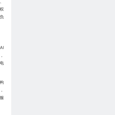
、
有权
负
AI
筑，
电
架构
理，
服