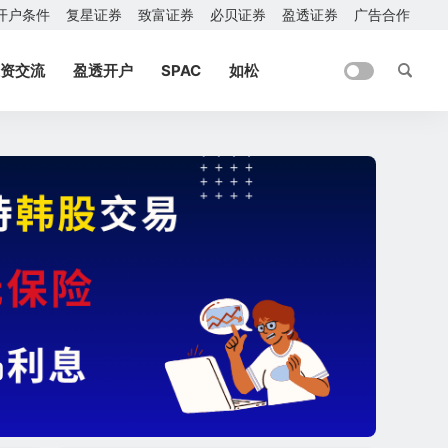
开户条件
复星证券
致富证券
必贝证券
盈透证券
广告合作
资交流
盈透开户
SPAC
如松