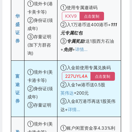
①境外卡(港
①使用专属邀请码
卡美卡等)
华
KXV9
点击复制
②身份证(须
盛
②入1万港币送400港币+
111
成年)
证
元专属红包
③存量证明
券
③
专属奖励
:送1股西方石油
(加下方群咨
+
免佣
+
详情...
询)
①入金前使用专属兑换码
①境外卡(美
富
227UYL4A
点击复制
卡港卡等)
途
②入金1w港币送0.5股
②身份证(须
证
英伟达
+200元
成年)
券
③入金8万港币再送1股英伟
③存量证明
达+
详情...
①境外卡(美
①账户闲置资金享4.33%利