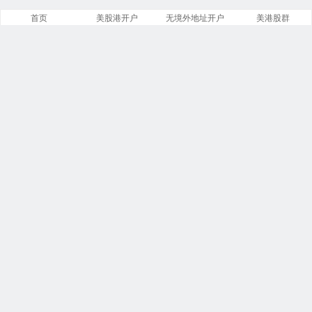
首页
美股港开户
无境外地址开户
美港股群
网站概况
文章
分类
13885
258
标签
留言
23913
5553
链接
浏览
13
249834971
今日
本周
1
14