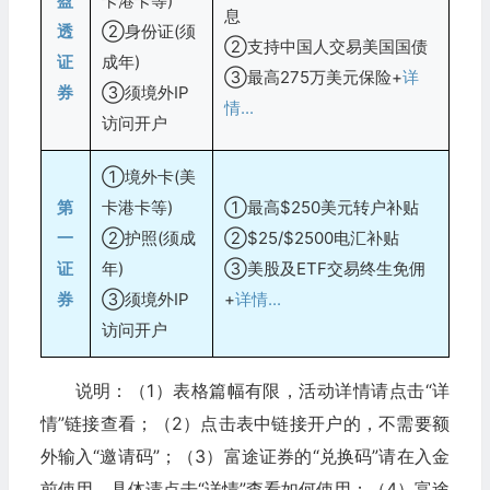
盈
卡港卡等)
息
透
②身份证(须
②支持中国人交易美国国债
证
成年)
③最高275万美元保险+
详
券
③须境外IP
情...
访问开户
①境外卡(美
第
卡港卡等)
①最高$250美元转户补贴
一
②护照(须成
②$25/$2500电汇补贴
证
年)
③美股及ETF交易终生免佣
券
③须境外IP
+
详情...
访问开户
说明：（1）表格篇幅有限，活动详情请点击“详
情”链接查看；（2）点击表中链接开户的，不需要额
外输入“邀请码”；（3）富途证券的“兑换码”请在入金
前使用，具体请点击“详情”查看如何使用；（4）富途