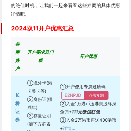
的绝佳时机，让我们一起来看看这些券商的具体优惠
详情吧。
2024双11开户优惠汇总
券
商
开户要求及门
开户优惠
账
槛
户
①境外卡(港
①开户使用专属邀请码
卡美卡等)
长
E2NPJD
点击复制
②身份证(须
桥
②入金1万港币送港美股终身
成年)
证
免佣
+111元微信红包
③存量证明
券
③入金2万港币再送400港币
(加下方群咨
+
详情...