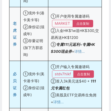
询)
①境外卡(港
①开户使用专属邀请码
卡美卡等)
老
MARKET
点击复制
②身份证(须
虎
②入金HK$1w送HK$300,交
成年)
证
易再送HK$1200
③存量证明
券
③
专属111元返利
+
专属HK
(加下方群咨
$300现金券
+
详情...
询)
①开户输入专属邀请码
必
①境外卡(美
stdv7hikf
点击复制
贝
卡港卡等)
②首入3k美元送$40 +
111
证
②身份证(须
元专属红包
券
成年)
③美股及ETF交易终生免佣
+
详情...