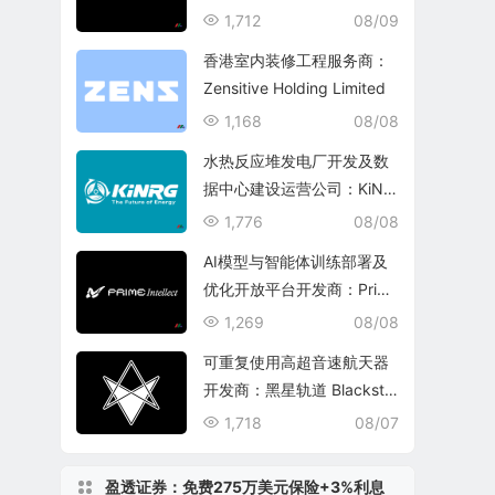
echnology Group
1,712
08/09
香港室内装修工程服务商：
Zensitive Holding Limited
1,168
08/08
水热反应堆发电厂开发及数
据中心建设运营公司：KiNR
G, Inc.
1,776
08/08
AI模型与智能体训练部署及
优化开放平台开发商：Prim
e Intellect, Inc.
1,269
08/08
可重复使用高超音速航天器
开发商：黑星轨道 Blacksta
r Orbital Corporation
1,718
08/07
盈透证券：免费275万美元保险+3%利息