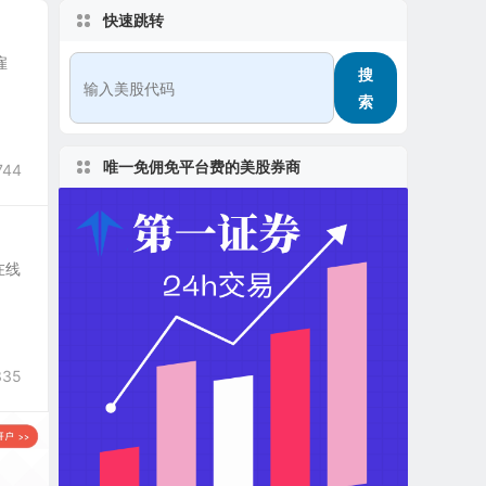
快速跳转
雇
搜
索
唯一免佣免平台费的美股券商
744
个在线
335