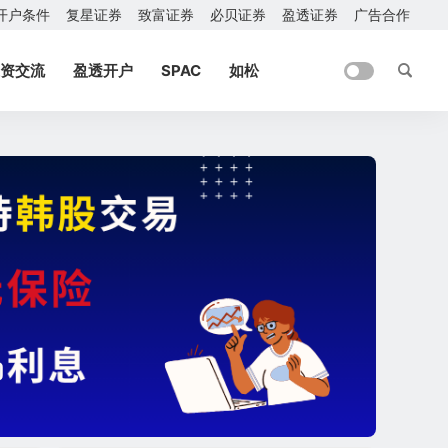
开户条件
复星证券
致富证券
必贝证券
盈透证券
广告合作
资交流
盈透开户
SPAC
如松