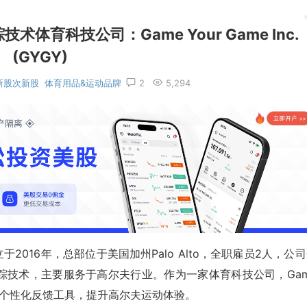
术体育科技公司：Game Your Game Inc.
(GYGY)
新股次新股
体育用品&运动品牌
2
5,294
GYGY)成立于2016年，总部位于美国加州Palo Alto，全职雇员2人，公
追踪技术，主要服务于高尔夫行业。作为一家体育科技公司，Gam
追踪和个性化反馈工具，提升高尔夫运动体验。