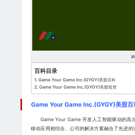
#
百科目录
Game Your Game Inc.(GYGY)美股百科
Game Your Game Inc.(GYGY)美股投资
Game Your Game Inc.(GYGY)美股
Game Your Game 开发人工智能驱
移动应用相结合。公司的解决方案融合了先进的