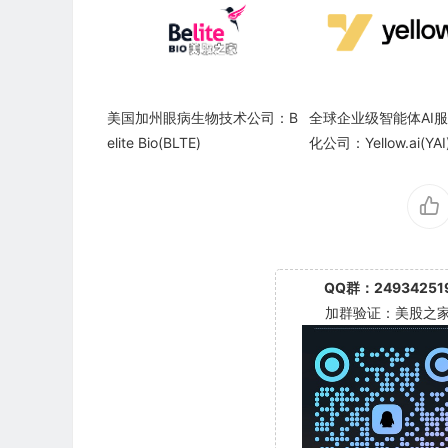
美国加州眼病生物技术公司：B
全球企业级智能体AI
elite Bio(BLTE)
化公司：Yellow.ai(YAI
QQ群：24934251
加群验证：美股之