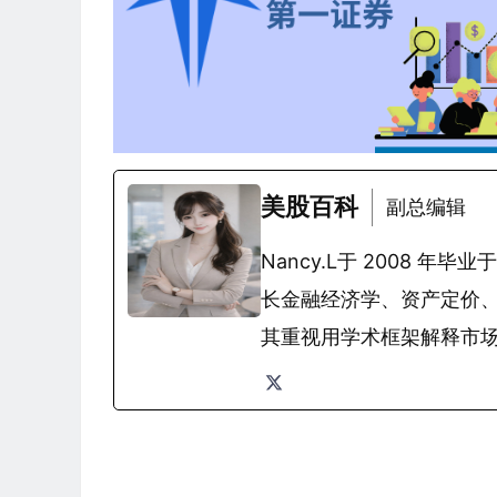
美股百科
副总编辑
Nancy.L于 2008
长金融经济学、资产定价
其重视用学术框架解释市