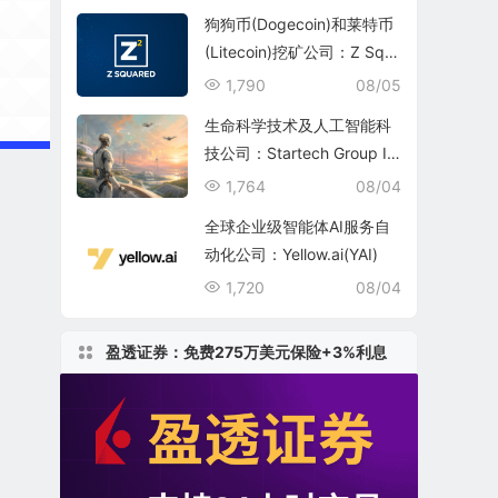
狗狗币(Dogecoin)和莱特币
(Litecoin)挖矿公司：Z Squ
ared Inc.(ZSQR)
1,790
08/05
生命科学技术及人工智能科
技公司：Startech Group In
c.
1,764
08/04
全球企业级智能体AI服务自
动化公司：Yellow.ai(YAI)
1,720
08/04
盈透证券：免费275万美元保险+3%利息