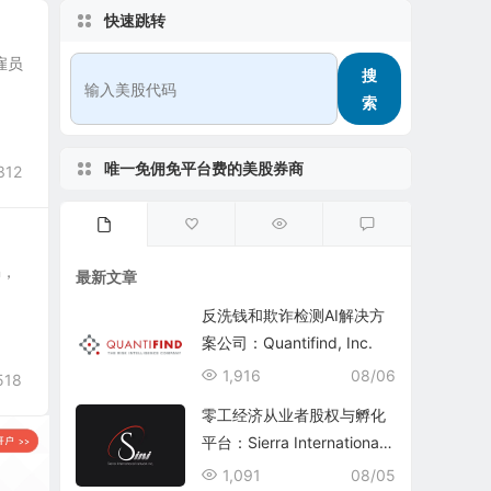
快速跳转
职雇员
搜
索
唯一免佣免平台费的美股券商
312
n，
最新文章
反洗钱和欺诈检测AI解决方
案公司：Quantifind, Inc.
1,916
08/06
518
零工经济从业者股权与孵化
平台：Sierra International
Network Inc.(SINI)
1,091
08/05