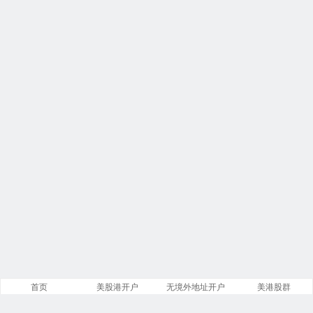
首页
美股港开户
无境外地址开户
美港股群