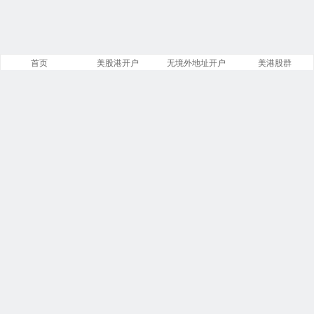
首页
美股港开户
无境外地址开户
美港股群
站点导航
盈透证券开户
美股开户门槛
港股开户指引
必贝免佣开户
复星证券开户
腾达证券开户