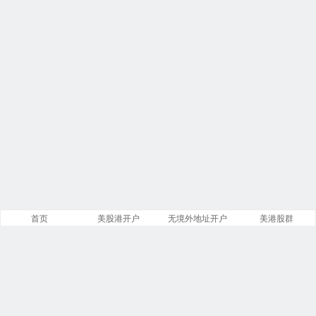
首页
美股港开户
无境外地址开户
美港股群