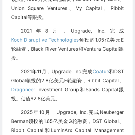
Union Square Ventures、Vy Capital、Ribbit
Capital等跟投。
2021年8月，Upgrade, Inc.完成
Koch Disruptive Technologies
领投的1.05亿美元E
轮融资，Black River Ventures和Ventura Capital跟
投。
2021年11月，Upgrade, Inc.完成
Coatue
和DST
Global领投的2.8亿美元F轮融资，Ribbit Capital、
Dragoneer
Investment Group和Sands Capital跟
投。估值62.8亿美元。
2025年10月，Upgrade, Inc.完成Neuberger
Berman领投的1.65亿美金G轮融资，DST Global、
Ribbit Capital和LuminArx Capital Management