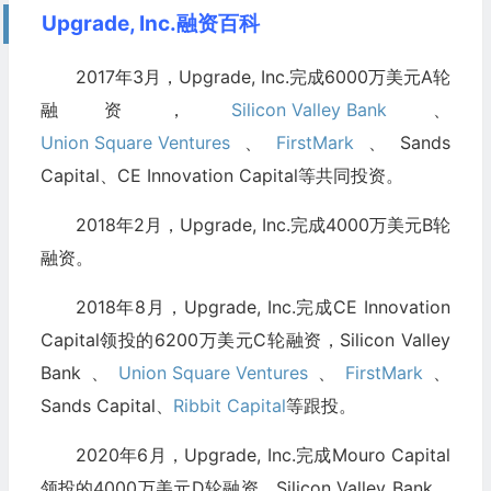
Upgrade, Inc.融资百科
2017年3月，Upgrade, Inc.完成6000万美元A轮
融资，
Silicon Valley Bank
、
Union Square Ventures
、
FirstMark
、Sands
Capital、CE Innovation Capital等共同投资。
2018年2月，Upgrade, Inc.完成4000万美元B轮
融资。
2018年8月，Upgrade, Inc.完成CE Innovation
Capital领投的6200万美元C轮融资，Silicon Valley
Bank、
Union Square Ventures
、
FirstMark
、
Sands Capital、
Ribbit Capital
等跟投。
2020年6月，Upgrade, Inc.完成Mouro Capital
领投的4000万美元D轮融资，Silicon Valley Bank、